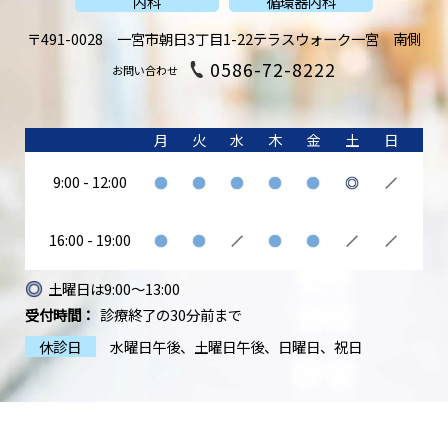
内科
循環器内科
〒491-0028
一宮市朝日3丁目1-22
テラスウォーク一宮 南側
0586-72-8222
お問い合わせ
月
火
水
木
金
土
日
9:00 - 12:00
16:00 - 19:00
土曜日は9:00〜13:00
受付時間：
診療終了の30分前まで
休診日
水曜日午後
土曜日午後
日曜日
祝日