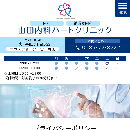
MENU
内科
循環器内科
〒491-0028
お問い合わせ
一宮市朝日3丁目1-22
0586-72-8222
テラスウォーク一宮 南側
月
火
水
木
金
土
日
9:00 - 12:00
16:00 - 19:00
土曜日は9:00〜13:00
受付時間：
診療終了の30分前まで
プライバシーポリシー