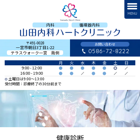
MENU
内科
循環器内科
〒491-0028
お問い合わせ
一宮市朝日3丁目1-22
0586-72-8222
テラスウォーク一宮 南側
月
火
水
木
金
土
日
9:00 - 12:00
16:00 - 19:00
土曜日は9:00〜13:00
受付時間：
診療終了の30分前まで
健康診断