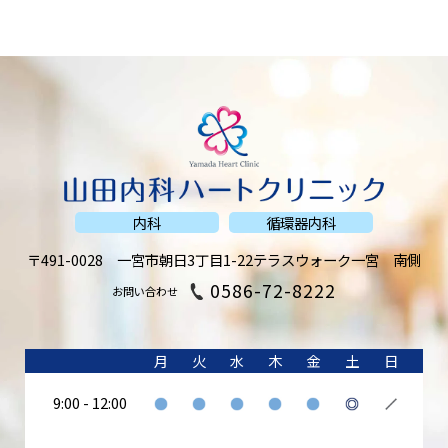
内科
循環器内科
〒491-0028
一宮市朝日3丁目1-22
テラスウォーク一宮 南側
0586-72-8222
お問い合わせ
月
火
水
木
金
土
日
9:00 - 12:00